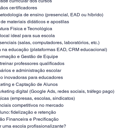
ade curricular dos cursos
ãos certificadores
metodologia de ensino (presencial, EAD ou híbrido)
de materiais didáticos e apostilas
utura Física e Tecnológica
local ideal para sua escola
nciais (salas, computadores, laboratórios, etc.)
ia na educação (plataformas EAD, CRM educacional)
ormação e Gestão de Equipe
treinar professores qualificados
nários e administração escolar
no inovadoras para educadores
keting e Captação de Alunos
rketing digital (Google Ads, redes sociais, tráfego pago)
gicas (empresas, escolas, sindicatos)
enciais competitivos no mercado
uno: fidelização e retenção
ão Financeira e Precificação
r uma escola profissionalizante?