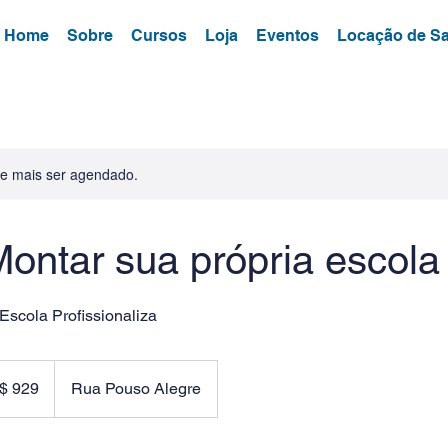
Home
Sobre
Cursos
Loja
Eventos
Locação de Sa
de mais ser agendado.
ntar sua própria escola
scola Profissionaliza
$ 929
Rua Pouso Alegre
eiros