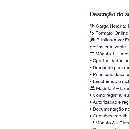
e
r
Descrição do s
r
a
📚 Carga Horária: 
d
🎯 Formato: Online
o
🎓 Público-Alvo: E
profissionalizante.
📖 Módulo 1 – Intr
• Oportunidades no
• Demanda por curs
• Principais desaf
• Escolhendo o nic
🏛 Módulo 2 – Estr
• Como registrar su
• Autorização e re
• Documentação nec
• Questões trabalh
📑 Módulo 3 – Pla