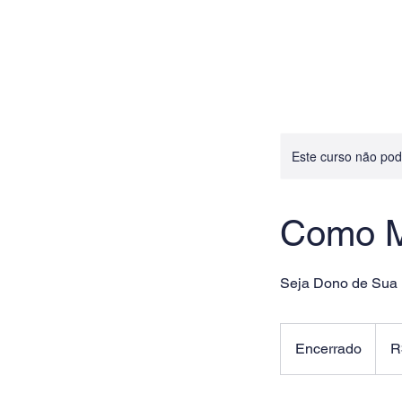
Este curso não po
Como Mo
Seja Dono de Sua E
929
Reais
Encerrado
E
R
brasil
n
c