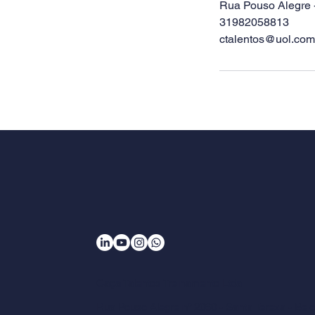
Rua Pouso Alegre - 
31982058813
ctalentos@uol.com
Caça Talentos Treinamento Ltda
Rua Pouso Alegre nº 2060 - Santa Tereza - Belo