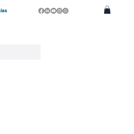
las
Login